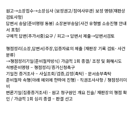
원고→소장접수→소장심사 (보정권고/참여사무관) 보정 명령(재판상
검토사항)
답변서 송달(준비명령 동봉) 소장본부송달(사건 유형별 소송진행 안내
서 포함)
구체적 답변(추가서중)요구 / 피고→ 답변서 제출→답변서검토
쟁점정리(소장,답변서)주장,입증자료의 제출 (재판장 기록 검토- 사건
분류)
→쟁점정리기일(준비절차방식) 가급적 1회 종결/ 조정 및 화해시도
석병준비명령 – 쟁점정리/증거신청촉구
기일전 증거조사 – 사실조회/검증,감정(촉탁) - 문서송부촉탁
준비절차 속행(아래 예외에 한하여 진행) - 직권조사사항 / 쟁점정리미
비
변론기일(집중증거조사) - 원고 청구원인 개요 진술/ 재판장의 쟁점 확
인 / 가급적 1회 심리 종결 – 판결 선고