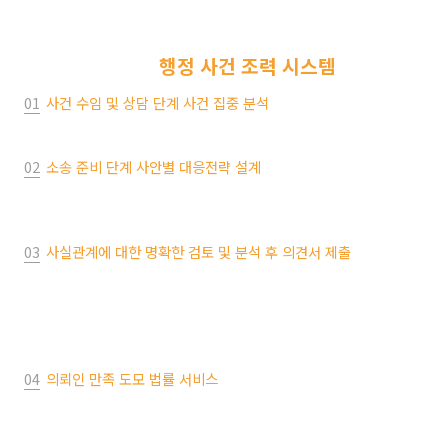
법률사무소 승의
행정 사건 조력 시스템
01
사건 수임 및 상담 단계 사건 집중 분석
유형별 프로세스와 사안에 따른 쟁점을 집중 분석
02
소송 준비 단계 사안별 대응전략 설계
집중 분석을 통해 얻어낸 정보와 ‘노하우’를 합쳐 최선의 대응전략
을 설계
03
사실관계에 대한 명확한 검토 및 분석 후 의견서 제출
행정 소송에서의 의견서는 추후 행정 처분에 참작될 뿐 아니라 이
후 행정심판, 행정 소송을 준비할 때에도 활용될 수 있으므로 이에
따른 검증과 검토를 거친 사실관계에 대해 꼼꼼한 의견서 작성 및
제출
04
의뢰인 만족 도모 법률 서비스
의뢰인의 비용 부담을 줄이기 위해 적합한 법률 서비스만을 제공